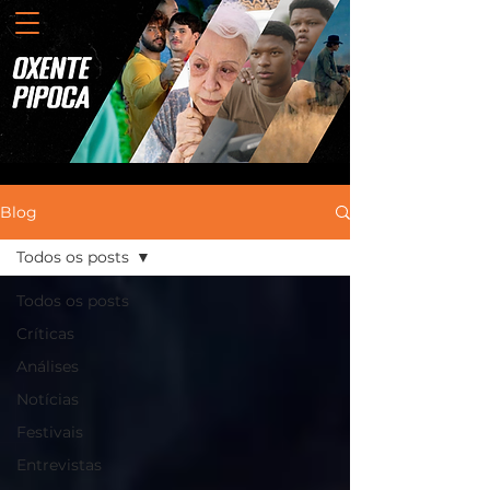
Blog
Todos os posts
Todos os posts
Críticas
Análises
Notícias
Festivais
Entrevistas