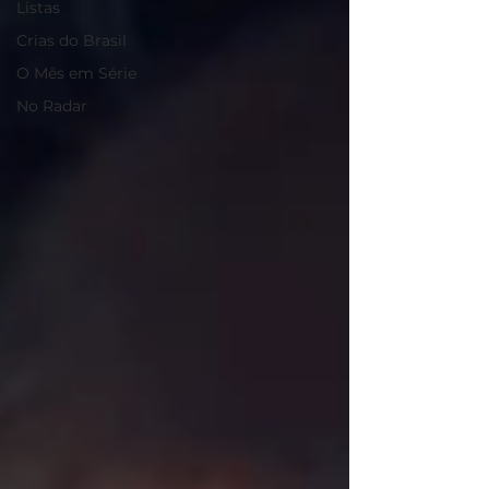
Listas
Crias do Brasil
O Mês em Série
No Radar